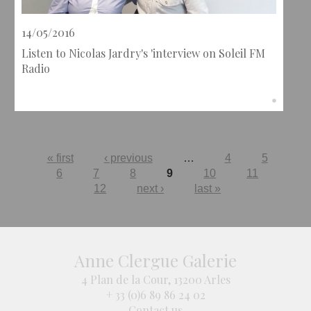
14/05/2016
Listen to Nicolas Jardry's 'interview on Soleil FM
Radio
Pages
« first
‹ previous
…
4
5
6
7
8
9
10
11
12
next ›
last »
Anne Clergue Galerie
4 Plan de la Cour, 13200 Arles
+ 33 (0)6 89 86 24 02
Contact us