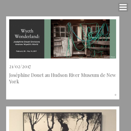
21/02/2017
Joséphine Douet au Hudson River Museum de New
York